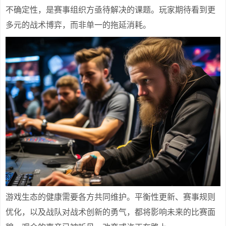
不确定性，是赛事组织方亟待解决的课题。玩家期待看到更
多元的战术博弈，而非单一的拖延消耗。
游戏生态的健康需要各方共同维护。平衡性更新、赛事规则
优化，以及战队对战术创新的勇气，都将影响未来的比赛面