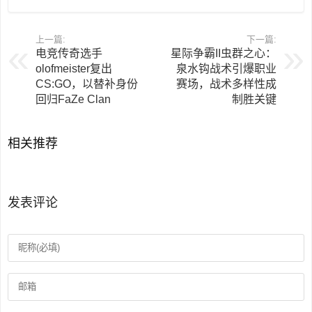
上一篇:
下一篇:
电竞传奇选手
星际争霸II虫群之心：
olofmeister复出
泉水钩战术引爆职业
CS:GO，以替补身份
赛场，战术多样性成
回归FaZe Clan
制胜关键
相关推荐
发表评论