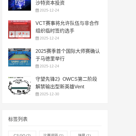
沙特资本投资
2025-12-24
VCT赛事将允许队伍与非合作
组织临时签约选手
2025-12-24
2025赛季首个国际大师赛确认
于马德里举行
2025-12-24
守望先锋2》OWCS第二阶段
解禁输出型新英雄Vent
2025-12-30
标签列表
CS:GO
(2)
比赛逆转
(1)
弹幕
(1)