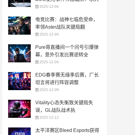
2025-12-04
电竞比赛：战神七临危受命，
率领Aster战队关键局翻
2025-12-04
Pure哥直播间一个问号引爆弹
幕，意外引发比赛逆转全
2025-12-04
EDG春季赛无缘季后赛，厂长
坦言将进行阵容调整
2025-12-09
Vitality心态失衡致关键局失
误，GL战队战术执
2025-12-12
太平洋赛区Bleed Esports获得