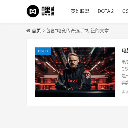
英雄联盟
DOTA 2
C
首页
包含"电竞传奇选手"标签的文章
CSGO
电
CS
是
典集