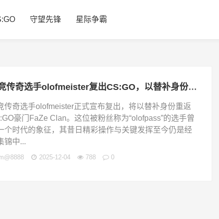
S:GO
守望先锋
星际争霸
电竞传奇选手olofmeister复出CS:GO，以替补身份回归FaZe Clan
竞传奇选手olofmeister正式宣布复出，将以替补身份重返
:GO豪门FaZe Clan。这位被粉丝称为“olofpass”的选手曾
一个时代的象征，其昔日精彩操作与关键发挥至今仍是经
锦中...
jm@8888
2025-12-04
788
0