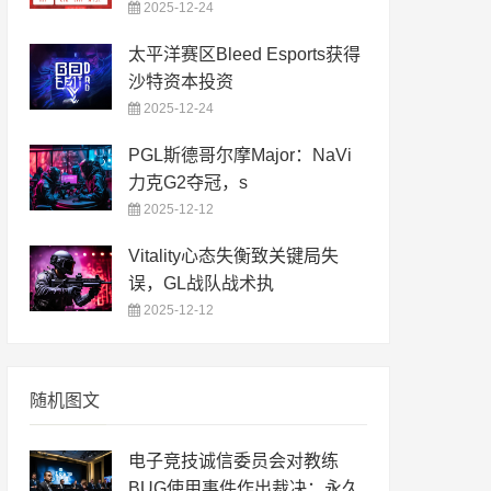
2025-12-24
太平洋赛区Bleed Esports获得
沙特资本投资
2025-12-24
PGL斯德哥尔摩Major：NaVi
力克G2夺冠，s
2025-12-12
Vitality心态失衡致关键局失
误，GL战队战术执
2025-12-12
随机图文
电子竞技诚信委员会对教练
BUG使用事件作出裁决：永久